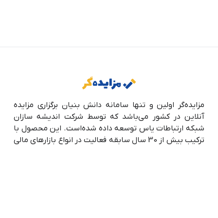
مزایده‌گر اولین و تنها سامانه دانش بنیان برگزاری مزایده
آنلاین در کشور می‌باشد که توسط شرکت اندیشه سازان
شبکه ارتباطات یاس توسعه داده شده‌است. این محصول با
ترکیب بیش از 30 سال سابقه فعالیت در انواع بازارهای مالی
و تکنولوژی‌های روز حوزه فناوری اطلاعات ایجاد شده تا به‌
خوبی پاسخگوی نیاز کاربران خود باشد و تجربه‌ی خرید و
فروشی امن، سریع و تضمین‌شده در سراسر ایران عزیز را برای
آن‌ها فراهم آورد.
درباره ما
تماس با ما