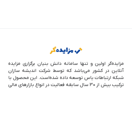
مزایده‌گر اولین و تنها سامانه دانش بنیان برگزاری مزایده
آنلاین در کشور می‌باشد که توسط شرکت اندیشه سازان
شبکه ارتباطات یاس توسعه داده شده‌است. این محصول با
ترکیب بیش از 30 سال سابقه فعالیت در انواع بازارهای مالی
و تکنولوژی‌های روز حوزه فناوری اطلاعات ایجاد شده تا به‌
خوبی پاسخگوی نیاز کاربران خود باشد و تجربه‌ی خرید و
فروشی امن، سریع و تضمین‌شده در سراسر ایران عزیز را برای
آن‌ها فراهم آورد.
درباره ما
تماس با ما